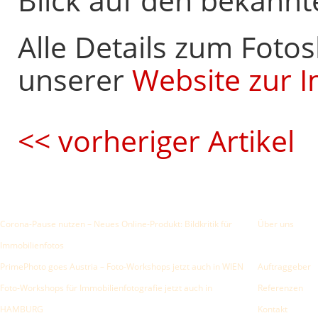
Blick auf den bekan
Alle Details zum Fotos
unserer
Website zur I
<< vorheriger Artikel
Letzte Beiträge
Mehr als Stan
Corona-Pause nutzen – Neues Online-Produkt: Bildkritik für
Über uns
Immobilienfotos
PrimePhoto goes Austria – Foto-Workshops jetzt auch in WIEN
Auftraggeber
Foto-Workshops für Immobilienfotografie jetzt auch in
Referenzen
HAMBURG
Kontakt