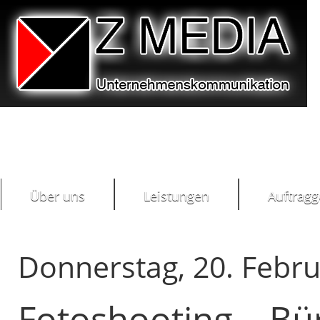
Konzepte und Lösungen für
erfolgreiche Public Relations
Über uns
Leistungen
Auftragg
Donnerstag, 20. Febr
Fotoshooting – Bü