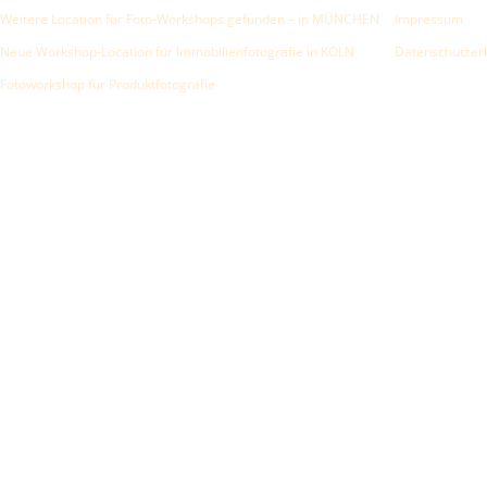
Weitere Location für Foto-Workshops gefunden – in MÜNCHEN
Impressum
Neue Workshop-Location für Immobilienfotografie in KÖLN
Datenschutzer
Fotoworkshop für Produktfotografie
© Z
Texte und Grafiken auf www.zmedia.de sind urheberrechtlich gesch