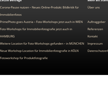
Letzte Beiträge
Mehr als Stan
Corona-Pause nutzen – Neues Online-Produkt: Bildkritik für
Über uns
Immobilienfotos
PrimePhoto goes Austria – Foto-Workshops jetzt auch in WIEN
Auftraggeber
Foto-Workshops für Immobilienfotografie jetzt auch in
Referenzen
HAMBURG
Kontakt
Weitere Location für Foto-Workshops gefunden – in MÜNCHEN
Impressum
Neue Workshop-Location für Immobilienfotografie in KÖLN
Datenschutzer
Fotoworkshop für Produktfotografie
© Z ME
Texte und Grafiken auf www.zmed
und bedürfen zur Nachverwertu